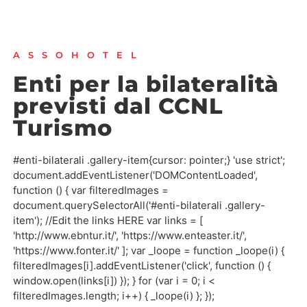
ASSOHOTEL
Enti per la bilateralità
previsti dal CCNL
Turismo
#enti-bilaterali .gallery-item{cursor: pointer;} 'use strict';
document.addEventListener('DOMContentLoaded',
function () { var filteredImages =
document.querySelectorAll('#enti-bilaterali .gallery-
item'); //Edit the links HERE var links = [
'http://www.ebntur.it/', 'https://www.enteaster.it/',
'https://www.fonter.it/' ]; var _loope = function _loope(i) {
filteredImages[i].addEventListener('click', function () {
window.open(links[i]) }); } for (var i = 0; i <
filteredImages.length; i++) { _loope(i) }; });