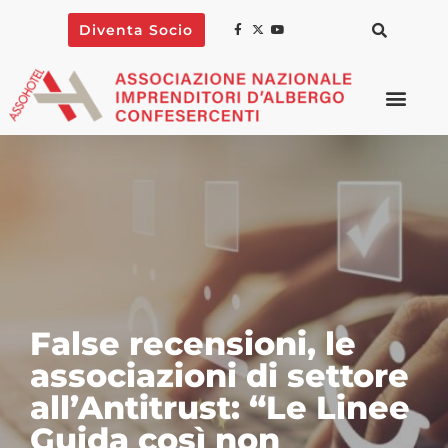
Diventa Socio
Turismo e finanza
agevolata: al via il
webinar sul nuovo
Bando Green Tour