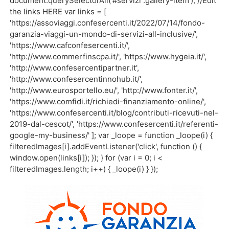
document.querySelectorAll('#servizi .gallery-item'); //Edit
the links HERE var links = [
'https://assoviaggi.confesercenti.it/2022/07/14/fondo-
garanzia-viaggi-un-mondo-di-servizi-all-inclusive/',
'https://www.cafconfesercenti.it/',
'http://www.commerfinscpa.it/', 'https://www.hygeia.it/',
'http://www.confesercentipartner.it',
'http://www.confesercentinnohub.it/',
'http://www.eurosportello.eu/', 'http://www.fonter.it/',
'https://www.comfidi.it/richiedi-finanziamento-online/',
'https://www.confesercenti.it/blog/contributi-ricevuti-nel-
2019-dal-cescot/', 'https://www.confesercenti.it/referenti-
google-my-business/' ]; var _loope = function _loope(i) {
filteredImages[i].addEventListener('click', function () {
window.open(links[i]); }); } for (var i = 0; i <
filteredImages.length; i++) { _loope(i) } });