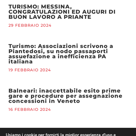
TURISMO: MESSINA,
CONGRATULAZIONI ED AUGURI DI
BUON LAVORO A PRIANTE
29 FEBBRAIO 2024
Turismo: Associazioni scrivono a
Piantedosi, su nodo passaporti
assuefazione a inefficienza PA
italiana
19 FEBBRAIO 2024
Balneari: inaccettabile esito prime
gare e procedure per assegnazione
concessioni in Veneto
16 FEBBRAIO 2024
San Valentino: Confesercenti-Ipsos,
Usiamo i cookie per fornirti la miglior esperienza d'uso e
celebrano 6 italiani su 10. Cena