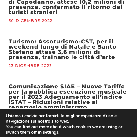
di Capodanno, attese 10,2 milioni di
presenze, confermato il ritorno dei
turisti stranieri
30 DICEMBRE 2022
Turismo: Assoturismo-CST, per il
weekend lungo di Natale e Santo
Stefano attese 3,6 milioni di
presenze, trainano le città d’arte
23 DICEMBRE 2022
Comunicazione SIAE – Nuove Tariffe
per la pubblica esecuzione musicale
per il 2023 Adeguamento all’indice
ISTAT – Riduzioni relative al
repertorio amministrato.
Usiamo i cookie per fornirti la miglior esperienza d'uso e
22 DICEMBRE 2022
navigazione sul nostro sito web.
You can find out more about which cookies we are using or
switch them off in
settings
.
Assemblea 2022 Confesercenti –