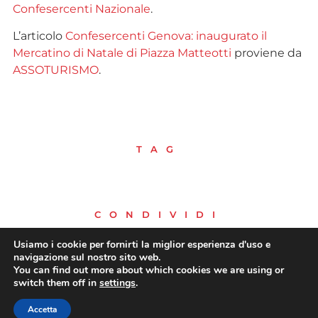
Confesercenti Nazionale
.
L’articolo
Confesercenti Genova: inaugurato il
Mercatino di Natale di Piazza Matteotti
proviene da
ASSOTURISMO
.
TAG
CONDIVIDI
Usiamo i cookie per fornirti la miglior esperienza d'uso e
navigazione sul nostro sito web.
You can find out more about which cookies we are using or
switch them off in
settings
.
PRECEDENTE
SUCCESSIVO
Accetta
Metafutura: giovedì 7 dicembre a Venezia l’Assemblea 2023 di Confesercenti
Confesercenti Angri, al via il contest fotografico: “La vetrina più bella del 2023”