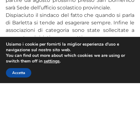
partire da agosto prossimo presso San Domenico
sarà Sede dell’ufficio scolastico provinciale.
Dispiaciuto il sindaco del fatto che quando si parla
di Barletta si tende ad esagerare sempre. Infine le
associazioni di categoria sono state sollecitate a
presentare iniziative e progetti.
Usiamo i cookie per fornirti la miglior esperienza d'uso e
Leggi le altre notizie Confesercenti dal territorio
navigazione sul nostro sito web.
You can find out more about which cookies we are using or
switch them off in
settings
.
L’articolo
Confesercenti Provinciale BAT: “A
colazione con il sindaco” di Barletta Cosimo Cannito
Accetta
proviene da
Confesercenti Nazionale
.
Powered by
WPeMatico
TAG