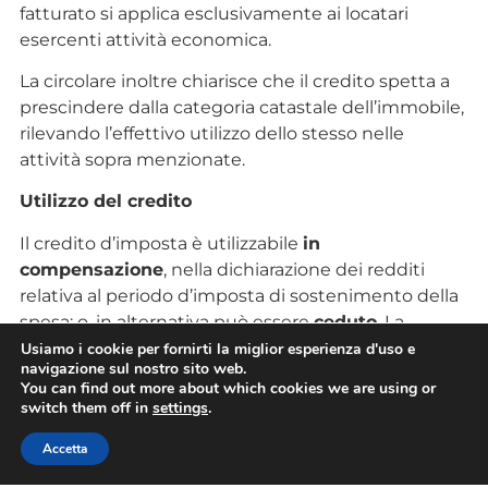
fatturato si applica esclusivamente ai locatari
esercenti attività economica.
La circolare inoltre chiarisce che il credito spetta a
prescindere dalla categoria catastale dell’immobile,
rilevando l’effettivo utilizzo dello stesso nelle
attività sopra menzionate.
Utilizzo del credito
Il credito d’imposta è utilizzabile
in
compensazione
, nella dichiarazione dei redditi
relativa al periodo d’imposta di sostenimento della
spesa; o, in alternativa può essere
ceduto
. La
cessione può avvenire
a favore del locatore o del
Usiamo i cookie per fornirti la miglior esperienza d'uso e
navigazione sul nostro sito web.
concedente
, oppure di altri soggetti,
You can find out more about which cookies we are using or
compresi
istituti di credito
e altri intermediari
switch them off in
settings
.
finanziari, con facoltà di successiva cessione del
Accetta
credito per questi ultimi.