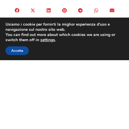
Usiamo i cookie per fornirti la miglior esperienza d'uso e
navigazione sul nostro sito web.
PRECEDENTE
SUCCESSIVO
You can find out more about which cookies we are using or
Ddl Concorrenza: Fiepet Confesercenti, “Essenziale ridurre i costi degli esercenti che accettano i buoni pasto”
25 novembre: Giornata mondiale contro la violenza sulle donne, Confesercenti lancia la campagna Red Frame
switch them off in
settings
.
Accetta
ASSOHOTEL
Contatti
Via Nazionale 60, Roma 00184
Tel.
06 4725315
assohotel@confesercenti.it
turismo@pecconfesercentinaz.it