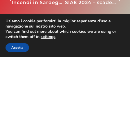
Incendi in Sardegna e Sicilia: dal 19 gennaio disponibile piattaforma per accedere al contributo per viaggiatori e operatori settore turistico-ricettivo
SIAE 2024 – scadenze musica d’ambiente
Usiamo i cookie per fornirti la miglior esperienza d'uso e
navigazione sul nostro sito web.
ASSOHOTEL
You can find out more about which cookies we are using or
switch them off in
settings
.
Accetta
Contatti
Via Nazionale 60, Roma 00184
Tel.
06 4725315
assohotel@confesercenti.it
turismo@pecconfesercentinaz.it
Per giornalisti e contatti stampa:
stampa@confesercenti.it
Assohotel
Chi Siamo