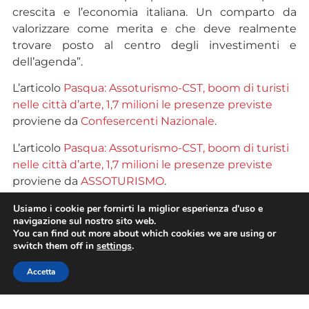
crescita e l’economia italiana. Un comparto da
valorizzare come merita e che deve realmente
trovare posto al centro degli investimenti e
dell’agenda”.
L’articolo
Pasqua: Assoturismo-CST, boom di turisti
nelle città d’arte, 1,7 milioni le presenze previste
proviene da
Confesercenti Nazionale
.
L’articolo
Pasqua: Assoturismo-CST, boom di turisti
nelle città d’arte, 1,7 milioni le presenze previste
proviene da
ASSOTURISMO
.
Usiamo i cookie per fornirti la miglior esperienza d'uso e
Powered by
WPeMatico
navigazione sul nostro sito web.
You can find out more about which cookies we are using or
switch them off in
settings
.
Accetta
TAG