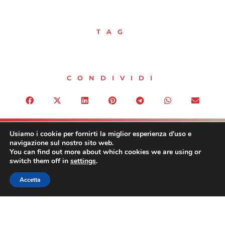
TAG
CONDIVIDI
Usiamo i cookie per fornirti la miglior esperienza d'uso e
PRECEDENTE
SUCCESSIVO
navigazione sul nostro sito web.
Scadenze SIAE e SCF 2023
Turismo: Assoturismo-CST, continua carenza addetti, a primavera potrebbero mancare oltre 50mila lavoratori
You can find out more about which cookies we are using or
switch them off in
settings
.
Accetta
ASSOHOTEL