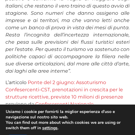
italiani, che restano il vero traino di questo avvio di
stagione. Sono numeri che danno ossigeno alle
imprese e ai territori, ma che vanno letti anche
come un banco di prova in vista dei mesi di punta.
Resta l’incognita dell’incertezza internazionale,
che pesa sulle previsioni dei flussi turistici esteri
per l’estate. Per questo il turismo va sostenuto con
politiche capaci di accompagnare la filiera nelle
sue diverse articolazioni, dal mare alle città d’arte,
dai laghi alle aree interne”.
L’articolo
Ponte del 2 giugno: Assoturismo
Confesercenti-CST, prenotazioni in crescita per le
strutture ricettive, previste 10 milioni di presenze
proviene da
Confesercenti Nazionale
.
Usiamo i cookie per fornirti la miglior esperienza d'uso e
L’articolo
Ponte del 2 giugno: Assoturismo
navigazione sul nostro sito web.
You can find out more about which cookies we are using or
Confesercenti-CST, prenotazioni in crescita per le
switch them off in
settings
.
strutture ricettive, previste 10 milioni di presenze