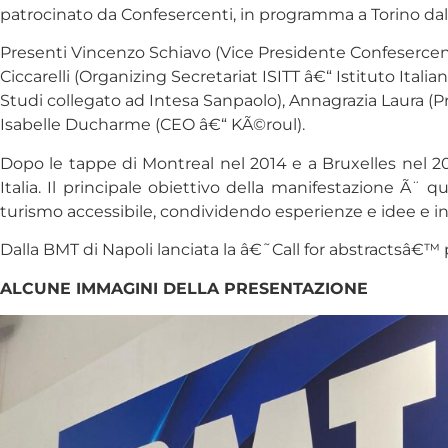
patrocinato da Confesercenti, in programma a Torino dal 
Presenti Vincenzo Schiavo (Vice Presidente Confesercenti
Ciccarelli (Organizing Secretariat ISITT â€“ Istituto Ital
Studi collegato ad Intesa Sanpaolo), Annagrazia Laura 
Isabelle Ducharme (CEO â€“ KÃ©roul).
Dopo le tappe di Montreal nel 2014 e a Bruxelles nel 20
Italia. Il principale obiettivo della manifestazione Ã¨ 
turismo accessibile, condividendo esperienze e idee e i
Dalla BMT di Napoli lanciata la â€˜Call for abstractsâ€™ pe
ALCUNE IMMAGINI DELLA PRESENTAZIONE