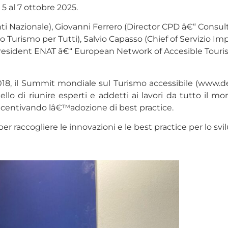
5 al 7 ottobre 2025.
 Nazionale), Giovanni Ferrero (Director CPD â€“ Consulta 
iano Turismo per Tutti), Salvio Capasso (Chief of Servizio 
(President ENAT â€“ European Network of Accesible Tour
18, il Summit mondiale sul Turismo accessibile (www.des
quello di riunire esperti e addetti ai lavori da tutto i
ncentivando lâ€™adozione di best practice.
r raccogliere le innovazioni e le best practice per lo svilu