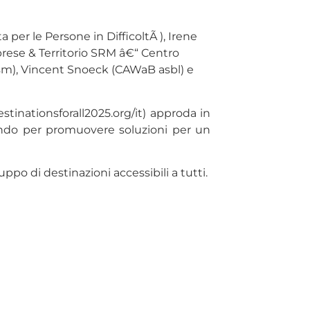
per le Persone in DifficoltÃ ), Irene
Imprese & Territorio SRM â€“ Centro
ism), Vincent Snoeck (CAWaB asbl) e
tinationsforall2025.org/it) approda in
l mondo per promuovere soluzioni per un
ppo di destinazioni accessibili a tutti.