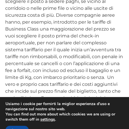
scegliere il posto a sedere paghi, se vicino al
corridoio o nelle prime file o vicino alle uscite di
sicurezza costa di più. Diverse compagnie aeree
hanno, per esempio, introdotto per le tariffe di
Business Class una maggiorazione del prezzo se
vuoi scegliere il posto prima del check-in
aeroportuale, per non parlare del complesso
sistema tariffario per il quale inizia un’avventura tra
tariffe non rimborsabili, o modificabili, con penale in
percentuale se cancelli o con l’applicazione di una
fee a forfait, con incluso od escluso il bagaglio e un
limite di Kg, con imbarco prioritario o senza. Un
vero e proprio caos tariffario e dei costi aggiuntivi
che incide sul prezzo finale del biglietto, tanto che
anche l’Unione Europea riunirà i ministri dei
Usiamo i cookie per fornirti la miglior esperienza d'uso e
Trasporti degli Stati membri per discutere di nuove
navigazione sul nostro sito web.
regole chiare per il bagaglio a mano in cabina”.
You can find out more about which cookies we are using or
switch them off in
settings
.
L’articolo
Turismo: Assoviaggi, frena il costo del jet