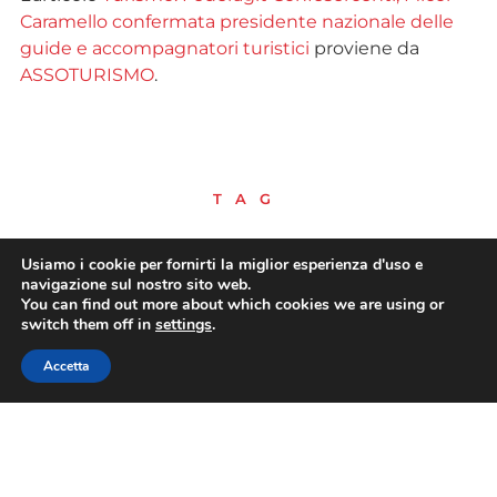
Caramello confermata presidente nazionale delle
guide e accompagnatori turistici
proviene da
ASSOTURISMO
.
TAG
Usiamo i cookie per fornirti la miglior esperienza d'uso e
navigazione sul nostro sito web.
CONDIVIDI
You can find out more about which cookies we are using or
switch them off in
settings
.
Accetta
PRECEDENTE
SUCCESSIVO
Affitti brevi: Aigo Confesercenti, su riconoscimento de visu chiederemo confronto urgente al Viminale
Turismo all’aria aperta: Michele Montemagni eletto presidente nazionale Assocamping Confesercenti