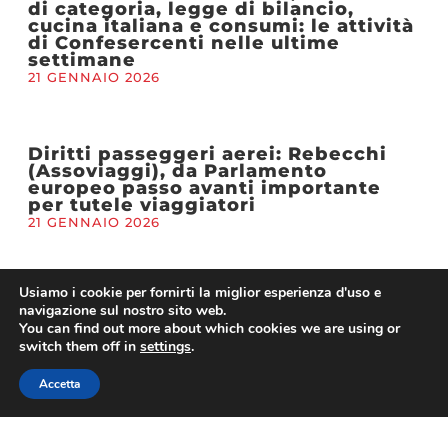
di categoria, legge di bilancio,
cucina italiana e consumi: le attività
di Confesercenti nelle ultime
settimane
21 GENNAIO 2026
Diritti passeggeri aerei: Rebecchi
(Assoviaggi), da Parlamento
europeo passo avanti importante
per tutele viaggiatori
21 GENNAIO 2026
Usiamo i cookie per fornirti la miglior esperienza d'uso e
Maltempo: Gronchi (Confesercenti),
navigazione sul nostro sito web.
“Vicinanza concreta a imprese e
You can find out more about which cookies we are using or
territori colpiti: plafond immediato
switch them off in
settings
.
da 2,5 milioni. Finanziamenti
agevolati fino a 25.000 euro”
Accetta
21 GENNAIO 2026