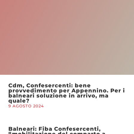
Cdm, Confesercenti: bene
provvedimento per Appennino. Per i
balneari soluzione in arrivo, ma
quale?
9 AGOSTO 2024
Balneari: Fiba Confesercenti,
“mobilitazione del comparto a