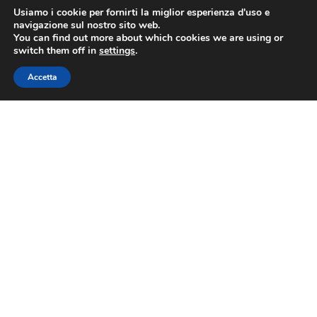
Usiamo i cookie per fornirti la miglior esperienza d'uso e
navigazione sul nostro sito web.
You can find out more about which cookies we are using or
CONDIVIDI
switch them off in
settings
.
Accetta
PRECEDENTE
SUCCESSIVO
Sigep: Assoturismo, da visitatori stranieri spesa di un miliardo in gelato artigianale italiano nel 2024
Decreto Piantedosi: Fiepet Confesercenti, visione inaccettabile, gestori non possono essere trasformati in gendarmi
ASSOHOTEL
Contatti
Via Nazionale 60, Roma 00184