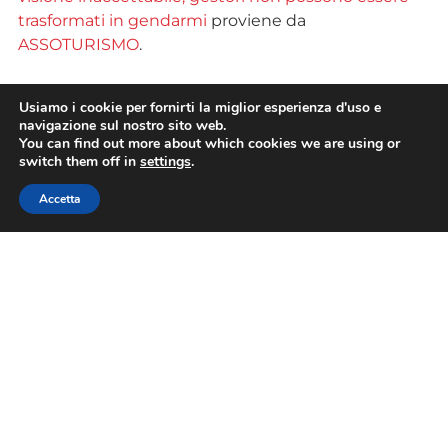
trasformati in gendarmi
proviene da
ASSOTURISMO
.
Usiamo i cookie per fornirti la miglior esperienza d'uso e
navigazione sul nostro sito web.
You can find out more about which cookies we are using or
TAG
switch them off in
settings
.
Accetta
CONDIVIDI
PRECEDENTE
SUCCESSIVO
Decreto Piantedosi: Fiepet Confesercenti, chiediamo incontro al Ministero, inaccettabile scaricare responsabilità sugli esercenti
Decreto Piantedosi: Fiepet Confesercenti, bene disponibilità Ministero, ora incontro per definire modalità e ambiti applicazione delle linee guida