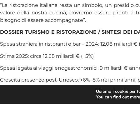
“La ristorazione italiana resta un simbolo, un presidio
valore della nostra cucina, dovremo essere pronti a
bisogno di essere accompagnate”.
DOSSIER TURISMO E RISTORAZIONE / SINTESI DEI DA
Spesa straniera in ristoranti e bar – 2024: 12,08 miliardi € 
Stima 2025: circa 12,68 miliardi € (+5%)
Spesa legata ai viaggi enogastronomici: 9 miliardi € ann
Crescita presenze post-Unesco: +6%–8% nei primi anni; 
Usiamo i cookie per fo
Imprese ristorative attive (2024): 327.850 (+1.467 sul 2015)
You can find out more
Cessazioni 2024 vs 2023: 4.038 imprese
Difficoltà di reperimento personale: 1 impresa su 2
Fatturato ristorazione 2025 (Istat): +1,7%
Crescita 2015–2024 (Eurostat): Italia +35,8% – Ue27 +57,2%