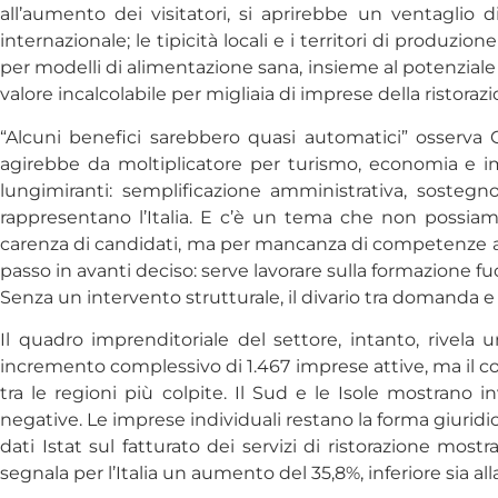
all’aumento dei visitatori, si aprirebbe un ventaglio
internazionale; le tipicità locali e i territori di produ
per modelli di alimentazione sana, insieme al potenziale 
valore incalcolabile per migliaia di imprese della ristoraz
“Alcuni benefici sarebbero quasi automatici” osserva 
agirebbe da moltiplicatore per turismo, economia e i
lungimiranti: semplificazione amministrativa, sostegn
rappresentano l’Italia. E c’è un tema che non possiamo
carenza di candidati, ma per mancanza di competenze ad
passo in avanti deciso: serve lavorare sulla formazione fu
Senza un intervento strutturale, il divario tra domanda e
Il quadro imprenditoriale del settore, intanto, rivela 
incremento complessivo di 1.467 imprese attive, ma il con
tra le regioni più colpite. Il Sud e le Isole mostran
negative. Le imprese individuali restano la forma giuridi
dati Istat sul fatturato dei servizi di ristorazione mo
segnala per l’Italia un aumento del 35,8%, inferiore sia al