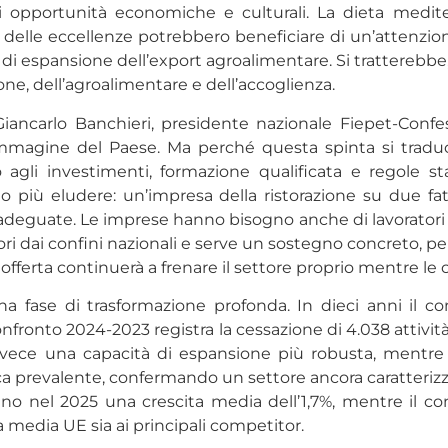
 di opportunità economiche e culturali. La dieta medi
zione delle eccellenze potrebbero beneficiare di un’atten
di espansione dell’export agroalimentare. Si tratterebbe,
ione, dell’agroalimentare e dell’accoglienza.
Giancarlo Banchieri, presidente nazionale Fiepet-Conf
mmagine del Paese. Ma perché questa spinta si traduca
o agli investimenti, formazione qualificata e regole s
 più eludere: un’impresa della ristorazione su due fat
eguate. Le imprese hanno bisogno anche di lavoratori p
ori dai confini nazionali e serve un sostegno concreto, pe
 offerta continuerà a frenare il settore proprio mentre le
una fase di trasformazione profonda. In dieci anni il c
fronto 2024-2023 registra la cessazione di 4.038 attività
o invece una capacità di espansione più robusta, ment
ca prevalente, confermando un settore ancora caratterizza
strano nel 2025 una crescita media dell’1,7%, mentre il 
la media UE sia ai principali competitor.