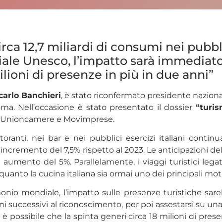
rca 12,7 miliardi di consumi nei pubbli
le Unesco, l’impatto sarà immediato e
ilioni di presenze in più in due anni”
carlo Banchieri
, è stato riconfermato presidente nazional
oma. Nell’occasione è stato presentato il dossier
“turis
ia, Unioncamere e Movimprese.
storanti, nei bar e nei pubblici esercizi italiani conti
 incremento del 7,5% rispetto al 2023. Le anticipazioni de
 un aumento del 5%. Parallelamente, i viaggi turistici le
quanto la cucina italiana sia ormai uno dei principali moti
onio mondiale, l’impatto sulle presenze turistiche sar
nni successivi al riconoscimento, per poi assestarsi su una 
 possibile che la spinta generi circa 18 milioni di prese