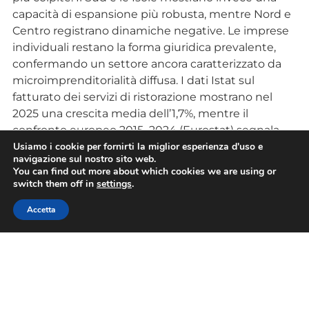
capacità di espansione più robusta, mentre Nord e
Centro registrano dinamiche negative. Le imprese
individuali restano la forma giuridica prevalente,
confermando un settore ancora caratterizzato da
microimprenditorialità diffusa. I dati Istat sul
fatturato dei servizi di ristorazione mostrano nel
2025 una crescita media dell’1,7%, mentre il
confronto europeo 2015–2024 (Eurostat) segnala
per l’Italia un aumento del 35,8%, inferiore sia alla
Usiamo i cookie per fornirti la miglior esperienza d'uso e
navigazione sul nostro sito web.
media UE sia ai principali competitor.
You can find out more about which cookies we are using or
switch them off in
settings
.
“La ristorazione italiana resta un simbolo, un
presidio culturale, un motore economico” conclude
Accetta
Banchieri. “Se il mondo riconoscerà ufficialmente il
valore della nostra cucina, dovremo essere pronti a
trasformare questa occasione in sviluppo duraturo.
Le imprese stanno reagendo, ma hanno bisogno di
essere accompagnate”.