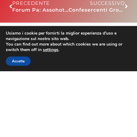
PRECEDENTE
SUCCESSIVO
Forum Pa: Assohotel Confesercenti, “Gli adempimenti burocratici costano 826 milioni l’anno alle imprese ricettive. Ora collaborazione con la Funzione Pubblica per semplificare”
Confesercenti Grosseto: turismo, finite le scuole parte la stagione turistica
Usiamo i cookie per fornirti la miglior esperienza d'uso e
navigazione sul nostro sito web.
ASSOHOTEL
You can find out more about which cookies we are using or
switch them off in
settings
.
Accetta
Contatti
Via Nazionale 60, Roma 00184
Tel.
06 4725315
assohotel@confesercenti.it
turismo@pecconfesercentinaz.it
Per giornalisti e contatti stampa:
stampa@confesercenti.it
Assohotel